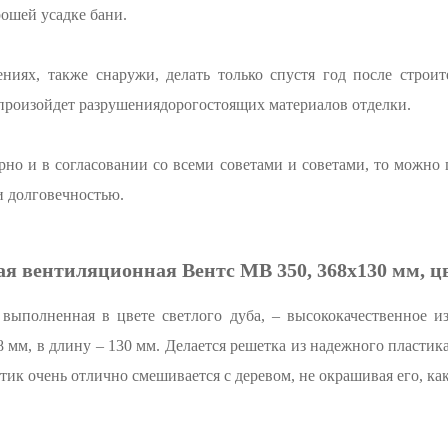
рошей усадке бани.
ниях, также снаружи, делать только спустя год после строит
 произойдет разрушениядорогостоящих материалов отделки.
рно и в согласовании со всеми советами и советами, то можно 
 долговечностью.
я вентиляционная Вентс МВ 350, 368x130 мм, ц
выполненная в цвете светлого дуба, – высококачественное из
8 мм, в длину – 130 мм. Делается решетка из надежного пластик
стик очень отлично смешивается с деревом, не окрашивая его, ка