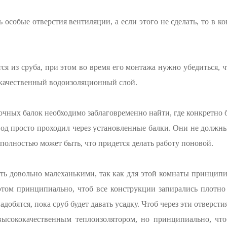
особые отверстия вентиляции, а если этого не сделать, то в к
ся из сруба, при этом во время его монтажа нужно убедиться, 
окачественный водоизоляционный слой.
ных балок необходимо заблаговременно найти, где конкретно бу
д просто проходил через установленные балки. Они не должны 
 полностью может быть, что придется делать работу поновой.
ь довольно малеханькими, так как для этой комнаты принципи
этом принципиально, чтоб все конструкции запирались плотно
добятся, пока сруб будет давать усадку. Чтоб через эти отверст
высококачественным теплоизолятором, но принципиально, что