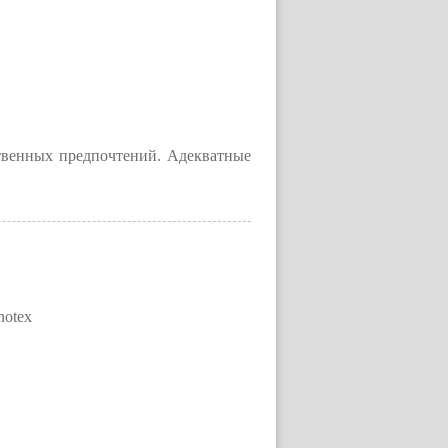
твенных предпочтений. Адекватные
notex