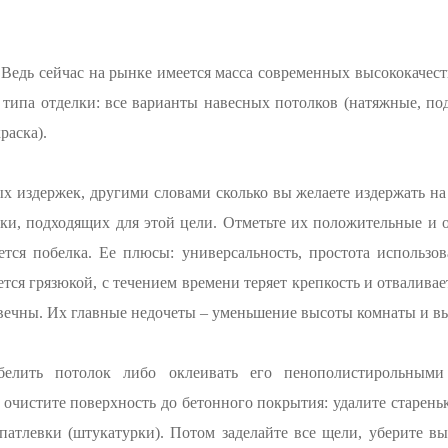
 Ведь сейчас на рынке имеется масса современных высококаче
типа отделки: все варианты навесных потолков (натяжные, по
раска).
 издержек, другими словами сколько вы желаете издержать на
ки, подходящих для этой цели. Отметьте их положительные и 
ся побелка. Ее плюсы: универсальность, простота использова
тся грязюкой, с течением времени теряет крепкость и отвалива
вечны. Их главные недочеты – уменьшение высоты комнаты и в
елить потолок либо оклеивать его пенополистирольными
 очистите поверхность до бетонного покрытия: удалите стареньк
патлевки (штукатурки). Потом заделайте все щели, уберите вы