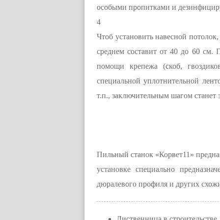
особыми пропитками и дезинфициру
4
Чтоб установить навесной потолок,
среднем составит от 40 до 60 см.
помощи крепежа (скоб, гвоздико
специальной уплотнительной ленто
т.п., заключительным шагом станет 
Пильный станок «Корвет11» предназ
установке специально предназна
дюралевого профиля и других схож
Лиственница в строительстве