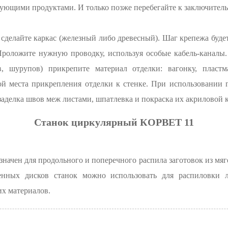
ющими продуктами. И только позже перебегайте к заключитель
 сделайте каркас (железный либо древесный). Шаг крепежа будет
 Проложите нужную проводку, используя особые кабель-канал
в, шурупов) прикрепите материал отделки: вагонку, пластм
й места прикрепления отделки к стенке. При использовании 
заделка швов меж листами, шпатлевка и покраска их акриловой 
Станок циркулярный КОРВЕТ 11
начен для продольного и поперечного распила заготовок из мяг
ченных дисков станок можно использовать для распиловки л
их материалов.