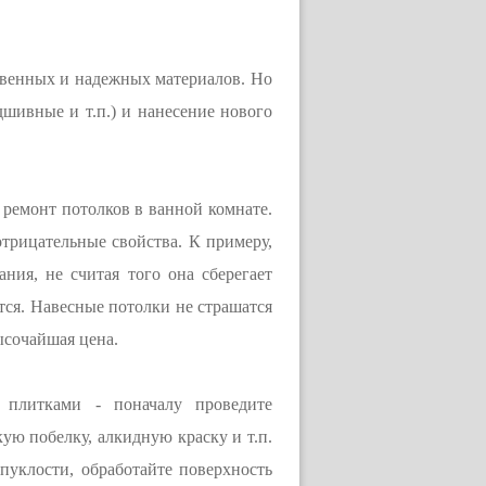
ственных и надежных материалов. Но
дшивные и т.п.) и нанесение нового
 ремонт потолков в ванной комнате.
отрицательные свойства. К примеру,
ния, не считая того она сберегает
ется. Навесные потолки не страшатся
ысочайшая цена.
 плитками - поначалу проведите
ую побелку, алкидную краску и т.п.
пуклости, обработайте поверхность