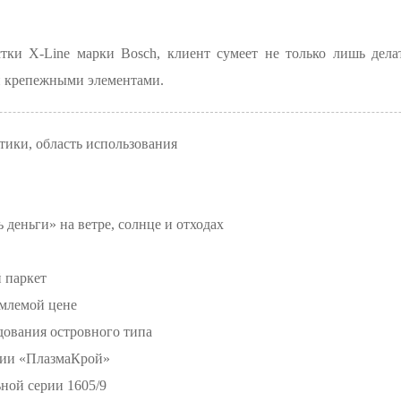
тки X-Line марки Bosch, клиент сумеет не только лишь дела
ми крепежными элементами.
стики, область использования
ь деньги» на ветре, солнце и отходах
 паркет
емлемой цене
дования островного типа
нии «ПлазмаКрой»
ной серии 1605/9