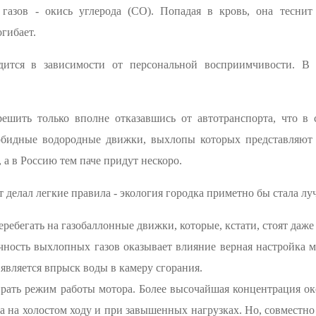
газов - окись углерода (CO). Попадая в кровь, она теснит 
огибает.
дится в зависимости от персональной восприимчивости. 
ешить только вполне отказавшись от автотранспорта, что в
зобидные водородные движки, выхлопы которых представляют
а в Россию тем паче придут нескоро.
 делал легкие правила - экология городка приметно бы стала лу
ребегать на газобаллонные движки, которые, кстати, стоят даже
ичность выхлопных газов оказывает влияние верная настройка 
является впрыск воды в камеру сгорания.
рать режим работы мотора. Более высочайшая концентрация окс
а на холостом ходу и при завышенных нагрузках. Но, совместно 