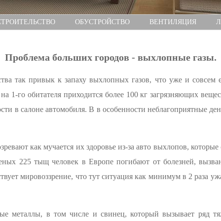
СТРОИТЕЛЬСТВО
ОБУСТРОЙСТВО
ВЕНТИЛЯЦИЯ
Л
Проблема больших городов - выхлопные газы.
а так привык к запаху выхлопных газов, что уже и совсем е
на 1-го обитателя приходится более 100 кг загрязняющих вещест
ности в салоне автомобиля. В в особенности неблагоприятные де
зревают как мучается их здоровье из-за авто выхлопов, которые
еных 225 тыщ человек в Европе погибают от болезней, вызв
ствует мировоззрение, что тут ситуация как минимум в 2 раза уж
е металлы, в том числе и свинец, который вызывает ряд тя