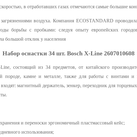
скоростью, в отработавших газах отмечаются самые большие кон
с загрязнениями воздуха. Компания ECOSTANDARD проводила
тоды борьбы с пробками: следуя опыту европейских городо
ла большой отклик у населения
Набор оснастки 34 шт. Bosch X-Line 2607010608
Line, состоящий из 34 предметов, от китайского производит
ой породе, камне и металле, также для работы с винтами 
 входят: магнитный держатель, зенкер, переходник для торцевых
иты.
 хранения и переноски эргономичный пластмассовый кейс;
едневного использования;